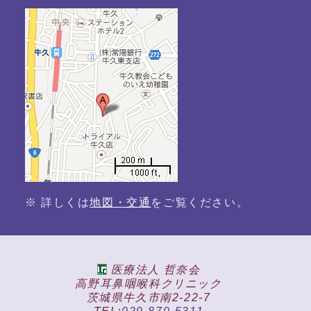
※ 詳しくは
地図・交通
をご覧ください。
医療法人 哲奈会
高野耳鼻咽喉科クリニック
茨城県牛久市南2-22-7